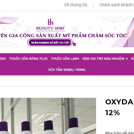
Về chúng tôi
Chính sách khách
ÓNG
THUỐC UỐN NÓNG PLUS
THUỐC UỐN LẠNH
KEM OXI TRỢ MÀU NHUỘM
D
SỮA TẮM 500ML/ 900ML
OXYDA
12%
Pha trộn dễ dà