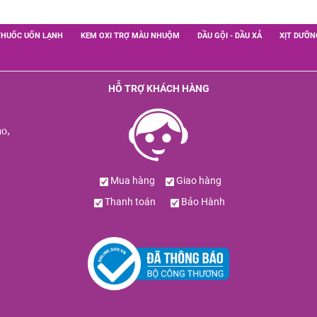
THUỐC UỐN LẠNH
KEM OXI TRỢ MÀU NHUỘM
DẦU GỘI - DẦU XẢ
XỊT DƯỠN
HỖ TRỢ KHÁCH HÀNG
o,
Mua hàng
Giao hàng
Thanh toán
Bảo Hành