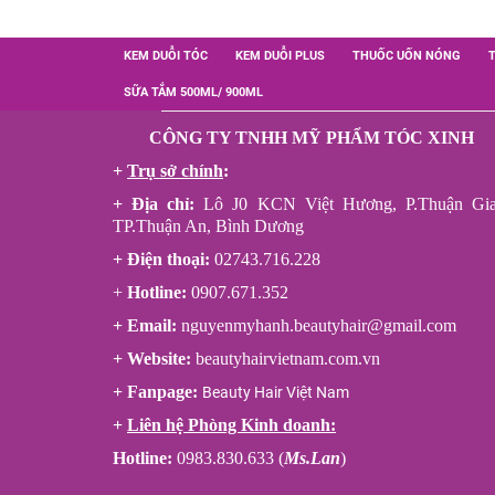
KEM DUỖI TÓC
KEM DUỖI PLUS
THUỐC UỐN NÓNG
SỮA TẮM 500ML/ 900ML
CÔNG TY TNHH MỸ PHẨM TÓC XINH
+
Trụ sở chính
:
+ Địa chỉ:
Lô J0 KCN Việt Hương, P.Thuận Gia
TP.Thuận An, Bình Dương
+ Điện thoại:
02743.716.228
+
Hotline:
0907.671.352
+ Email:
nguyenmyhanh.beautyhair@gmail.com
+ Website:
beautyhairvietnam.com.vn
+ Fanpage:
Beauty Hair Việt Nam
+
Liên hệ Phòng Kinh doanh:
Hotline:
0983.830.633 (
Ms.Lan
)