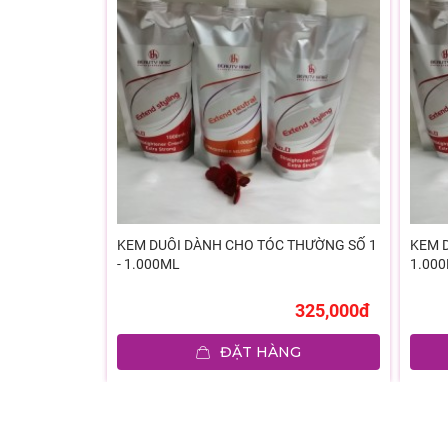
TYLING
KEM DUỖI DÀNH CHO TÓC THƯỜNG SỐ 1
KEM D
- 1.000ML
1.00
170,000đ
325,000đ
G
ĐẶT HÀNG