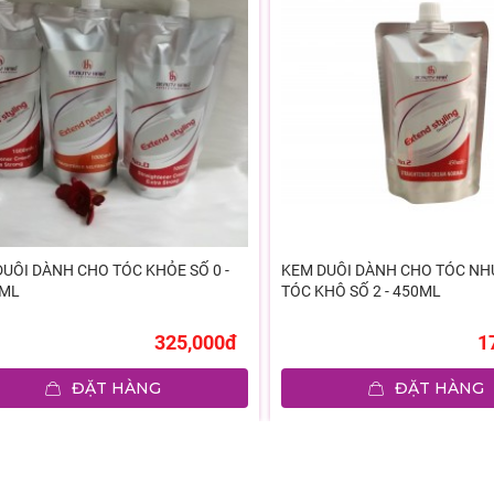
UỖI DÀNH CHO TÓC KHỎE SỐ 0 -
KEM DUỖI DÀNH CHO TÓC NH
0ML
TÓC KHÔ SỐ 2 - 450ML
325,000đ
1
ĐẶT HÀNG
ĐẶT HÀNG