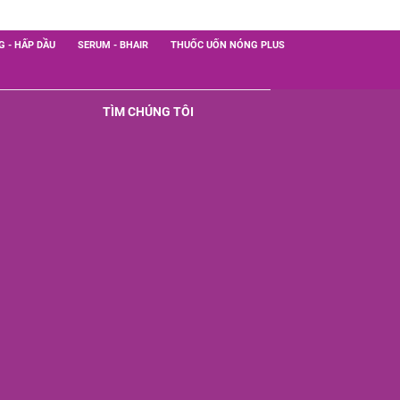
G - HẤP DẦU
SERUM - BHAIR
THUỐC UỐN NÓNG PLUS
TÌM CHÚNG TÔI