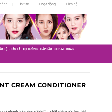
 hàng
Tin tức
Hoạt động
Liên hệ
ẦU GỘI - DẦU XẢ
XỊT DƯỠNG - HẤP DẦU
SERUM - BHAIR
NT CREAM CONDITIONER
ng và nhanh hơn cùng với dưỡng chất chăm sóc tóc thật