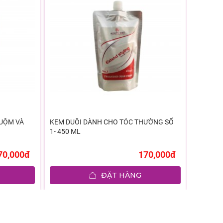
UỘM VÀ
KEM DUỖI DÀNH CHO TÓC THƯỜNG SỐ
KEM DẬP
1- 450 ML
450ML
70,000đ
170,000đ
ĐẶT HÀNG