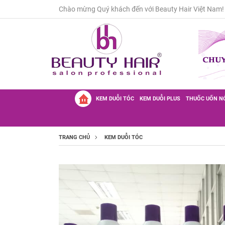
Chào mừng Quý khách đến với Beauty Hair Việt Nam!
KEM DUỖI TÓC
KEM DUỖI PLUS
THUỐC UỐN N
TRANG CHỦ
KEM DUỖI TÓC