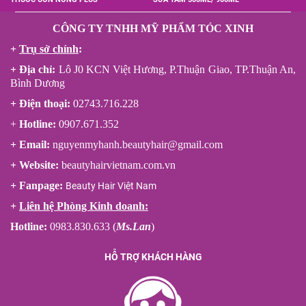
CÔNG TY TNHH MỸ PHẨM TÓC XINH
+
Trụ sở chính
:
+ Địa chỉ:
Lô J0 KCN Việt Hương, P.Thuận Giao, TP.Thuận An,
Bình Dương
+ Điện thoại:
02743.716.228
+
Hotline:
0907.671.352
+ Email:
nguyenmyhanh.beautyhair@gmail.com
+ Website:
beautyhairvietnam.com.vn
+ Fanpage:
Beauty Hair Việt Nam
+
Liên hệ Phòng Kinh doanh:
Hotline:
0983.830.633 (
Ms.Lan
)
HỖ TRỢ KHÁCH HÀNG