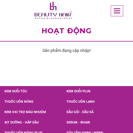
HOẠT ĐỘNG
Sản phẩm đang cập nhập!
KEM DUỖI TÓC
KEM DUỖI PLUS
THUỐC UỐN NÓNG
THUỐC UỐN LẠNH
KEM OXI TRỢ MÀU NHUỘM
DẦU GỘI - DẦU XẢ
XỊT DƯỠNG - HẤP DẦU
SERUM - BHAIR
THUỐC UỐN NÓNG PLUS
SỮA TẮM 500ML/ 900ML