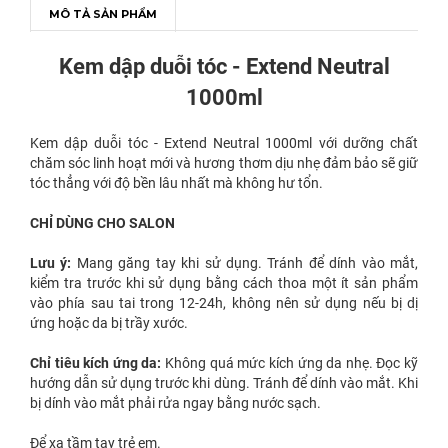
MÔ TẢ SẢN PHẨM
Kem dập duỗi tóc - Extend Neutral
1000ml
Kem dập duỗi tóc - Extend Neutral 1000ml với dưỡng chất
chăm sóc linh hoạt mới và hương thơm dịu nhẹ đảm bảo sẽ giữ
tóc thẳng với độ bền lâu nhất mà không hư tổn.
CHỈ DÙNG CHO SALON
Lưu ý:
Mang găng tay khi sử dụng. Tránh để dính vào mắt,
kiểm tra trước khi sử dụng bằng cách thoa một ít sản phẩm
vào phía sau tai trong 12-24h, không nên sử dụng nếu bị dị
ứng hoặc da bị trầy xước.
Chỉ tiêu kích ứng da:
Không quá mức kích ứng da nhẹ. Đọc kỹ
hướng dẫn sử dụng trước khi dùng. Tránh để dính vào mắt. Khi
bị dính vào mắt phải rửa ngay bằng nước sạch.
Để xa tầm tay trẻ em.