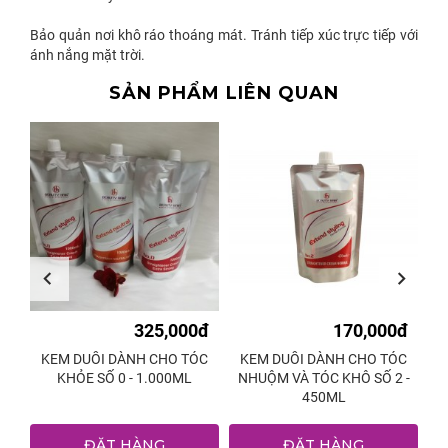
Bảo quản nơi khô ráo thoáng mát. Tránh tiếp xúc trực tiếp với
ánh nắng mặt trời.
SẢN PHẨM LIÊN QUAN
0đ
325,000đ
170,000đ
ÓC
KEM DUỖI DÀNH CHO TÓC
KEM DUỖI DÀNH CHO TÓC
K
L
KHỎE SỐ 0 - 1.000ML
NHUỘM VÀ TÓC KHÔ SỐ 2 -
450ML
ĐẶT HÀNG
ĐẶT HÀNG