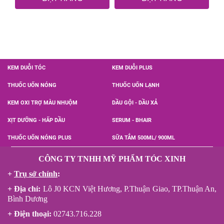
KEM DUỖI TÓC
KEM DUỖI PLUS
THUỐC UỐN NÓNG
THUỐC UỐN LẠNH
KEM OXI TRỢ MÀU NHUỘM
DẦU GỘI - DẦU XẢ
XỊT DƯỠNG - HẤP DẦU
SERUM - BHAIR
THUỐC UỐN NÓNG PLUS
SỮA TẮM 500ML/ 900ML
CÔNG TY TNHH MỸ PHẨM TÓC XINH
+
Trụ sở chính
:
+ Địa chỉ:
Lô J0 KCN Việt Hương, P.Thuận Giao, TP.Thuận An,
Bình Dương
+ Điện thoại:
02743.716.228