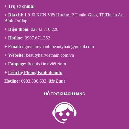
+
Trụ sở chính
:
+ Địa chỉ:
Lô J0 KCN Việt Hương, P.Thuận Giao, TP.Thuận An,
Bình Dương
+ Điện thoại:
02743.716.228
+
Hotline:
0907.671.352
+ Email:
nguyenmyhanh.beautyhair@gmail.com
+ Website:
beautyhairvietnam.com.vn
+ Fanpage:
Beauty Hair Việt Nam
+
Liên hệ Phòng Kinh doanh:
Hotline:
0983.830.633 (
Ms.Lan
)
HỖ TRỢ KHÁCH HÀNG