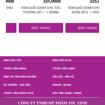
0đ
325,000đ
325,000đ
ND
KEM DUỖI DÀNH CHO TÓC
KEM DUỖI DÀNH CHO TÓC
THƯỜNG SỐ 1 - 1.000ML
KHỎE SỐ 0 - 1.000ML
ĐẶT HÀNG
ĐẶT HÀNG
KEM DUỖI TÓC
KEM DUỖI PLUS
THUỐC UỐN NÓNG
THUỐC UỐN LẠNH
KEM OXI TRỢ MÀU NHUỘM
DẦU GỘI - DẦU XẢ
XỊT DƯỠNG - HẤP DẦU
SERUM - BHAIR
THUỐC UỐN NÓNG PLUS
SỮA TẮM 500ML/ 900ML
CÔNG TY TNHH MỸ PHẨM TÓC XINH